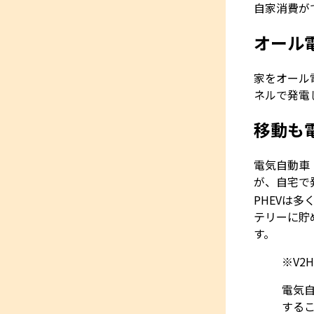
自家消費が
オール
家をオール
ネルで発電
移動も電
電気自動車
が、自宅で
PHEVは
テリーに貯
す。
※V2H
電気自
する