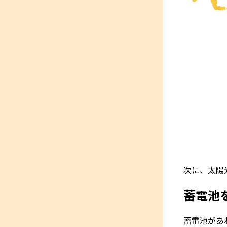
次に、太陽
蓄電池
蓄電池があ