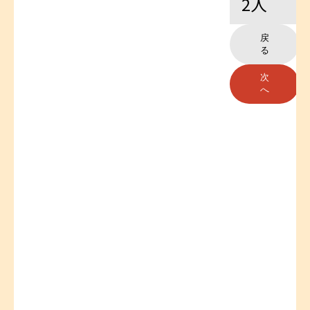
2
人
戻
る
次
へ