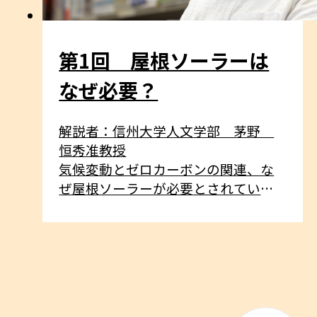
第1回 屋根ソーラーは
なぜ必要？
解説者：信州大学人文学部 茅野
恒秀准教授
気候変動とゼロカーボンの関連、な
ぜ屋根ソーラーが必要とされている
のか、信州大学の茅野先生が解説！