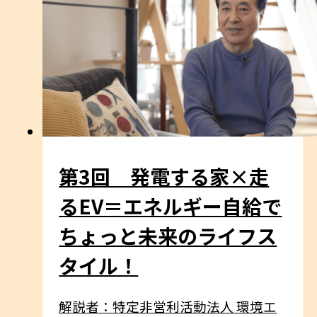
第3回 発電する家×走
るEV＝エネルギー自給で
ちょっと未来のライフス
タイル！
解説者：特定非営利活動法人 環境エ