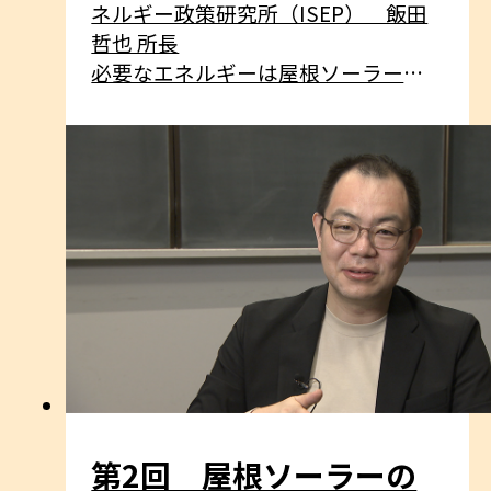
ネルギー政策研究所（ISEP） 飯田
哲也 所長
必要なエネルギーは屋根ソーラーで
つくる、自給自足の心地よさをEVで
実感。
実はEVは長野県に最適？どんな人に
おすすめ？
世界の動向もまじえて解説します！
第2回 屋根ソーラーの