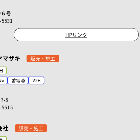
番６号
-5531
HPリンク
ヤマザキ
販売・施工
田
ル
蓄電池
V2H
7-5
-5515
会社
販売・施工
信