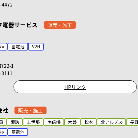
-4472
タ電器サービス
販売・施工
ル
蓄電池
V2H
22-1
-3111
HPリンク
会社
販売・施工
田
諏訪
上伊那
南信州
木曽
松本
北アルプス
長
ル
蓄電池