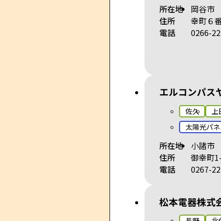
所在地
岡谷市
住所
幸町６
電話
0266-22
エルコンパス
佐久
上
太陽光パネ
所在地
小諸市
住所
御幸町1-
電話
0267-22
松本電器株式
長野
北