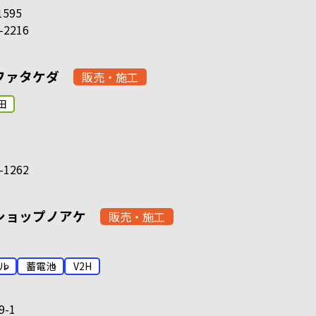
1595
-2216
ファタケダ
販売・施工
田
-1262
ショップノアケ
販売・施工
ル
蓄電池
V2H
9-1