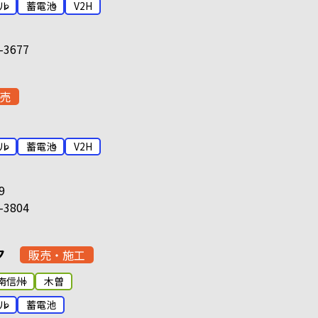
ル
蓄電池
V2H
-3677
売
ル
蓄電池
V2H
9
-3804
ク
販売・施工
南信州
木曽
ル
蓄電池