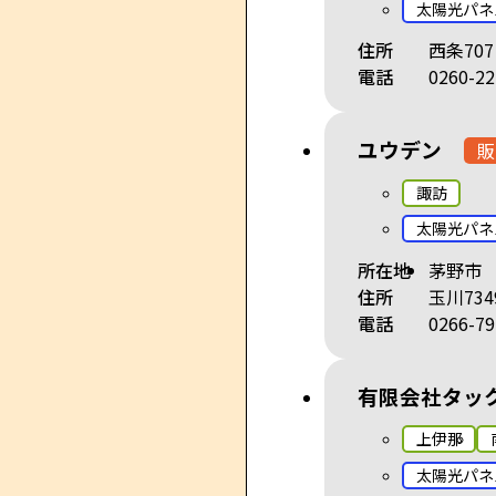
太陽光パネ
住所
西条707
電話
0260-22
ユウデン
販
諏訪
太陽光パネ
所在地
茅野市
住所
玉川734
電話
0266-79
有限会社タッ
上伊那
太陽光パネ