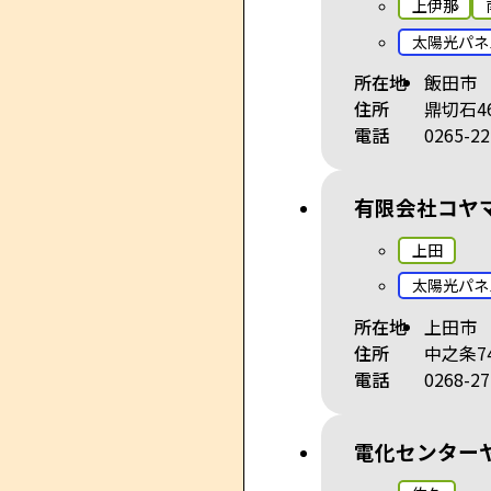
上伊那
太陽光パネ
所在地
飯田市
住所
鼎切石46
電話
0265-22
有限会社コヤ
上田
太陽光パネ
所在地
上田市
住所
中之条74
電話
0268-27
電化センター