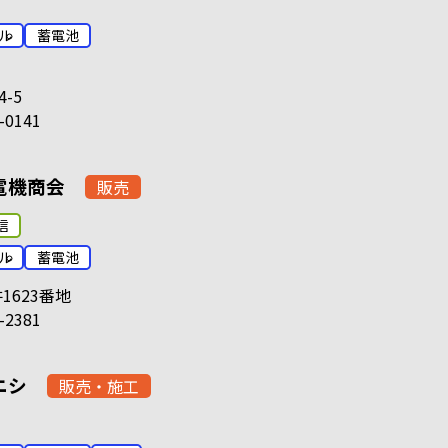
ル
蓄電池
4-5
-0141
電機商会
販売
信
ル
蓄電池
1623番地
-2381
ニシ
販売・施工