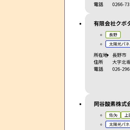
電話
0266-73
有限会社クボ
長野
太陽光パネ
所在地
長野市
住所
大字北堀7
電話
026-296
岡谷酸素株式
佐久
上
太陽光パネ