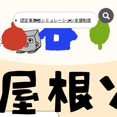
認定事業者
シミュレーション
支援制度
業者
）