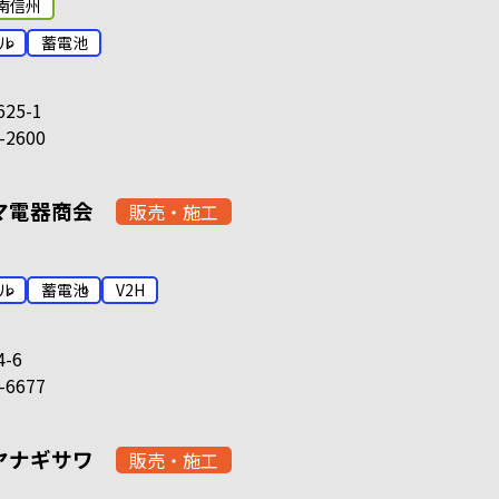
南信州
ル
蓄電池
25-1
-2600
マ電器商会
販売・施工
ル
蓄電池
V2H
-6
-6677
ヤナギサワ
販売・施工