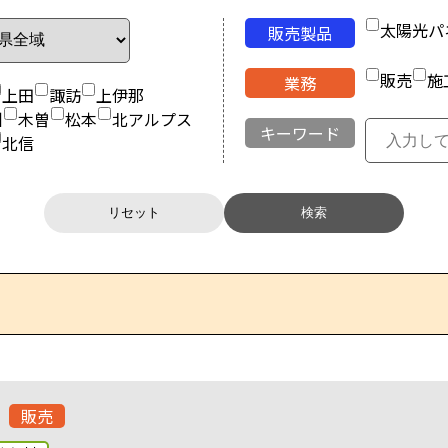
太陽光パ
販売製品
販売
施
業務
上田
諏訪
上伊那
州
木曽
松本
北アルプス
キーワード
北信
リセット
検索
販売