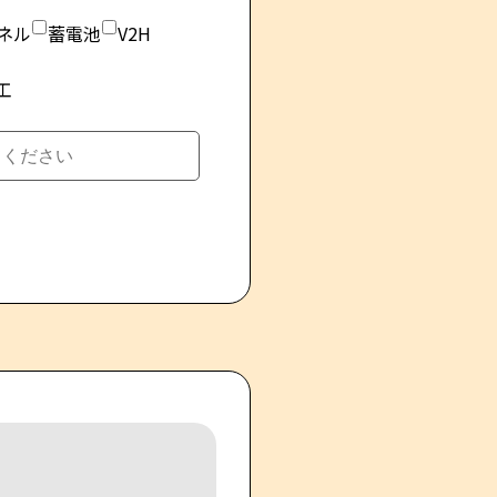
ネル
蓄電池
V2H
工