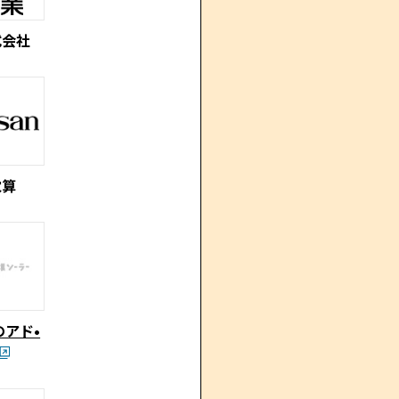
式会社
電算
アド•