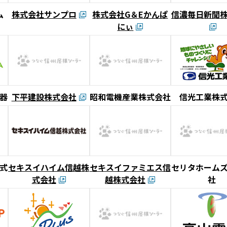
ム
株式会社サンプロ
株式会社G＆Eかんぱ
信濃毎日新聞
にぃ
器
下平建設株式会社
昭和電機産業株式会社
信光工業株
式
セキスイハイム信越株
セキスイファミエス信
セリタホーム
式会社
越株式会社
社