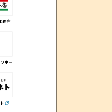
工務店
サワホー
ネト