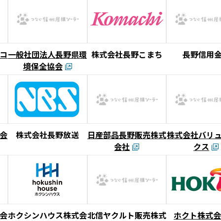
コ
一般社団法人長野県環
株式会社長野こまち
長野信用
境保全協会
会
株式会社長野放送
日産部品長野販売株式
株式会社バリ
会社
クス
会
ホクシンハウス株式会
北信ヤクルト販売株式
ホクト株式