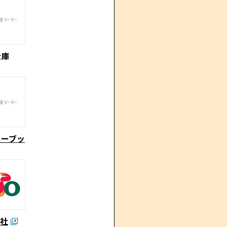
金庫
ューブッ
会社